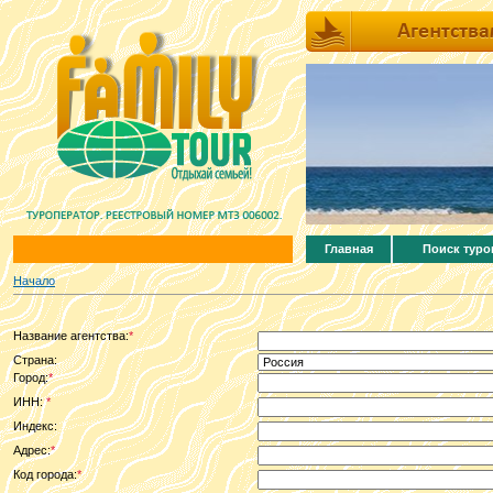
Главная
Поиск туро
Начало
Название агентства:
*
Страна:
Город:
*
ИНН:
*
Индекс:
Адрес:
*
Код города:
*