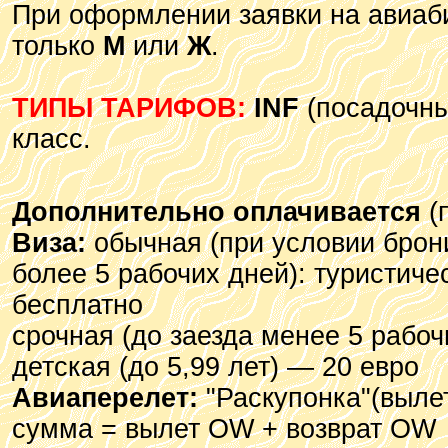
При оформлении заявки на авиаби
только
М
или
Ж
.
ТИПЫ ТАРИФОВ:
INF
(посадочный
класс.
Дополнительно оплачивается
(
Виза:
обычная (при условии брон
более 5 рабочих дней): туристиче
бесплатно
срочная (до заезда менее 5 рабоч
детская (до 5,99 лет) — 20 евро
Авиаперелет:
"Раскупонка"(вылет
сумма = вылет OW + возврат OW