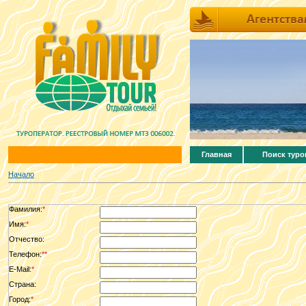
Главная
Поиск туро
Начало
Фамилия:
*
Имя:
*
Отчество:
Телефон:
**
E-Mail:
*
Страна:
Город:
*