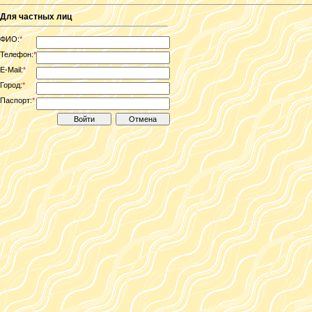
Для частных лиц
ФИО:
*
Телефон:
*
E-Mail:
*
Город:
*
Паспорт:
*