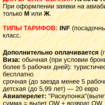
При оформлении заявки на авиаби
только
М
или
Ж
.
ТИПЫ ТАРИФОВ:
INF
(посадочный
класс.
Дополнительно оплачивается
(
Виза:
обычная (при условии брон
более 5 рабочих дней): туристиче
бесплатно
срочная (до заезда менее 5 рабоч
детская (до 5,99 лет) — 20 евро
Авиаперелет:
"Раскупонка"(вылет
сумма = вылет OW + возврат OW