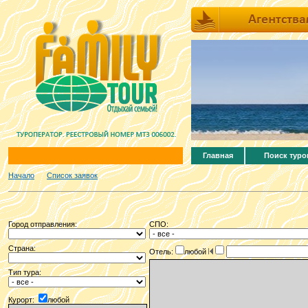
Главная
Поиск туро
Начало
Список заявок
Город отправления:
СПО:
Страна:
Отель:
любой
Тип тура:
Курорт:
любой