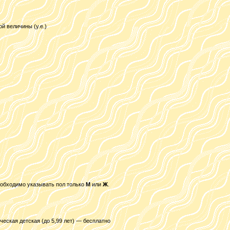
ой величины (у.е.)
еобходимо указывать пол только
М
или
Ж
.
ческая детская (до 5,99 лет) — бесплатно