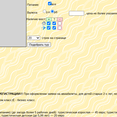
все
Питание:
у.е.
рб
Валюта:
, цена не более указанн
Наличие мест:
+
?
-
строк на странице
ЕГИСТРАЦИИ!!!
При оформлении заявки на авиабилеты, для детей старше 2-х лет, н
ом класс;
C
- бизнес класс.
анию) (до заезда более 5 рабочих дней): туристическая взрослая — 45 евро; туристи
 туристическая детская (до 5,99 лет) — 20 евро