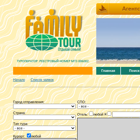
Главная
Поиск
Начало
Список заявок
Город отправления:
СПО:
Страна:
Отель:
любой
Тип тура:
Курорт:
любой