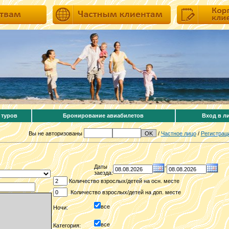
 туров
Бронирование авиабилетов
Вход в л
Вы не авторизованы
/
Частное лицо
/
Регистрац
Даты
-
заезда:
Количество взрослых/детей на осн. месте
Количество взрослых/детей на доп. месте
все
Ночи:
все
Категория: