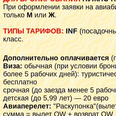
При оформлении заявки на авиаби
только
М
или
Ж
.
ТИПЫ ТАРИФОВ:
INF
(посадочный
класс.
Дополнительно оплачивается
(
Виза:
обычная (при условии брон
более 5 рабочих дней): туристиче
бесплатно
срочная (до заезда менее 5 рабоч
детская (до 5,99 лет) — 20 евро
Авиаперелет:
"Раскупонка"(вылет
сумма = вылет OW + возврат OW