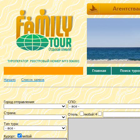
Главная
Поиск туро
Начало
Список заявок
Город отправления:
СПО:
Страна:
Отель:
любой
Тип тура:
Курорт:
любой