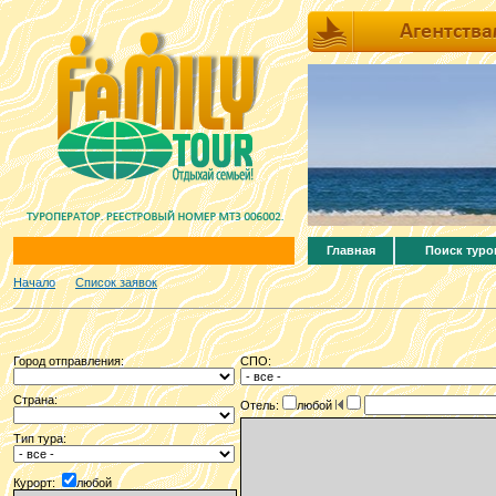
Главная
Поиск туро
Начало
Список заявок
Город отправления:
СПО:
Страна:
Отель:
любой
Тип тура:
Курорт:
любой