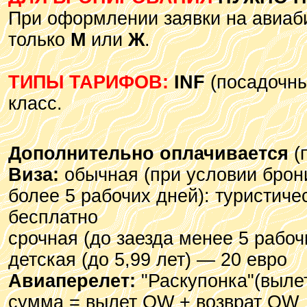
При оформлении заявки на авиаби
только
М
или
Ж
.
ТИПЫ ТАРИФОВ:
INF
(посадочный
класс.
Дополнительно оплачивается
(
Виза:
обычная (при условии брон
более 5 рабочих дней): туристиче
бесплатно
срочная (до заезда менее 5 рабоч
детская (до 5,99 лет) — 20 евро
Авиаперелет:
"Раскупонка"(вылет
сумма = вылет OW + возврат OW