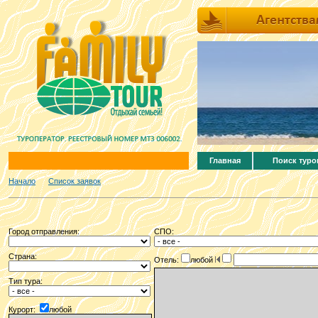
Главная
Поиск туро
Начало
Список заявок
Город отправления:
СПО:
Страна:
Отель:
любой
Тип тура:
Курорт:
любой