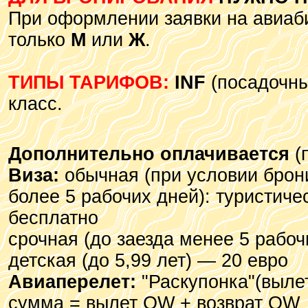
При оформлении заявки на авиаби
только
М
или
Ж
.
ТИПЫ ТАРИФОВ:
INF
(посадочный
класс.
Дополнительно оплачивается
(
Виза:
обычная (при условии брон
более 5 рабочих дней): туристиче
бесплатно
срочная (до заезда менее 5 рабоч
детская (до 5,99 лет) — 20 евро
Авиаперелет:
"Раскупонка"(вылет
сумма = вылет OW + возврат OW